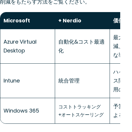
削減をもたらす方法をご覧ください。
Microsoft
+ Nerdio
価値
最大8
Azure Virtual
自動化&コスト最適
減、10
Desktop
化
な導入
ハイブ
Intune
統合管理
ス間で
用の合
予算ガ
コストトラッキング
Windows 365
+オートスケーリング
よる管