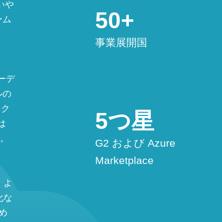
使いや
50+
ーム
事業展開国
ーデ
ルの
ック
5つ星
は
す。
G2 および Azure
Marketplace
、よ
化な
め