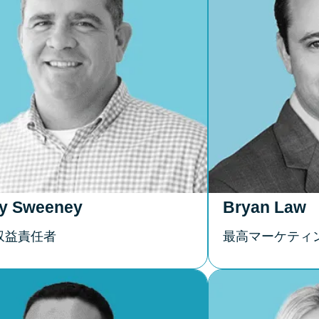
ry Sweeney
Bryan Law
収益責任者
最高マーケティ